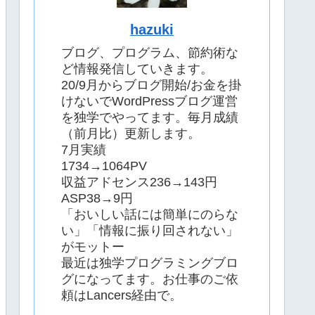
hazuki
ブログ、プログラム、節約術な
ど情報発信していきます。
20/9月からブログ開始/お金を掛
けないでWordPressブログ運営
を独学でやってます。毎月成績
（前月比）更新します。
7月実績
1734→1064PV
収益アドセンス236→143円
ASP38→9円
「おいしい話には簡単にのらな
い」「情報に振り回されない」
がモットー
最近は独学プログラミングブロ
グになってます。お仕事のご依
頼はLancers経由で。