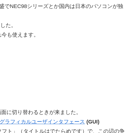
全盛でNEC98シリーズとか国内は日本のパソコンが独
ました。
われ今も使えます。
画面に切り替わるときが来ました。
グラフィカルユーザインタフェース
(GUI)
ロソフト」（タイトルはでたらめです）で、この辺の争