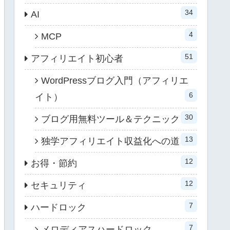
34
AI
4
MCP
51
アフィリエイト初心者
WordPressブログ入門（アフィリエ
6
イト）
30
ブログ用無料ツール＆テクニック
13
独学アフィリエイト収益化への道
12
お得・節約
12
セキュリティ
7
ハードロック
7
メロディアスハードロック