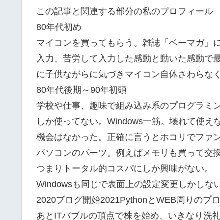
この記事と関連する部分の私のプロフィール
80年代初め
マイコンを買ってもらう。雑誌「ベーマガ」
入力、苦労して入力した感動と動いた感動で
に子供ながらに気づきマイコン自体さわらな
80年代後期～90年初頭
学校や仕事、趣味で組み込み系のプログラミ
しか使ってない。Windows一筋。壊れて使
機会はなかった。正確に言うとホコリでファ
パソコンのパーツ。例えばメモリも買って交
つまりトータル的コスパにしか興味がない。
Windowsも同じで表面上の設定変更しかし
2020ブログ開始2021PythonとWEB周り
あとITバブルの頂点で株を始め、いきなり洗