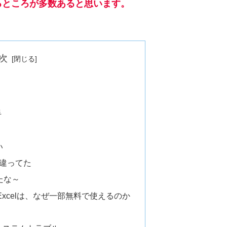
るところが多数あると思います。
次
手
い
か違ってた
たな～
Excelは、なぜ一部無料で使えるのか