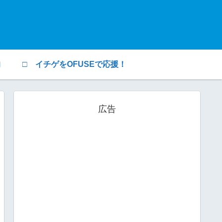
均
□ イチゲをOFUSEで応援！
広告