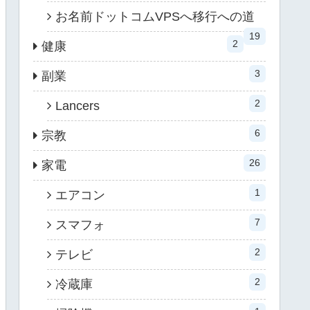
お名前ドットコムVPSへ移行への道
19
2
健康
3
副業
2
Lancers
6
宗教
26
家電
1
エアコン
7
スマフォ
2
テレビ
2
冷蔵庫