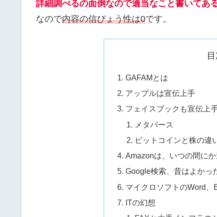
詳細調べるの面倒なので適当なこと書いてあ
なので
内容の信ぴょう性は0
です。
目
GAFAMとは
アップルは宣伝上手
フェイスブックも宣伝上
メタバース
ビットコインと株の違
Amazonは、いつの間に
Google検索、昔はよかっ
マイクロソフトのWord、
ITの幻想