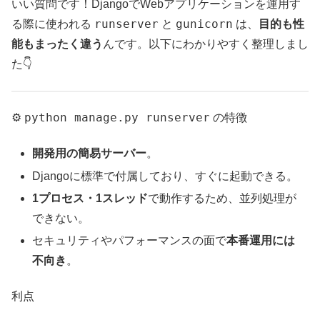
いい質問です！DjangoでWebアプリケーションを運用す
runserver
gunicorn
る際に使われる
と
は、
目的も性
能もまったく違う
んです。以下にわかりやすく整理しまし
た👇
python manage.py runserver
⚙️
の特徴
開発用の簡易サーバー
。
Djangoに標準で付属しており、すぐに起動できる。
1プロセス・1スレッド
で動作するため、並列処理が
できない。
セキュリティやパフォーマンスの面で
本番運用には
不向き
。
利点