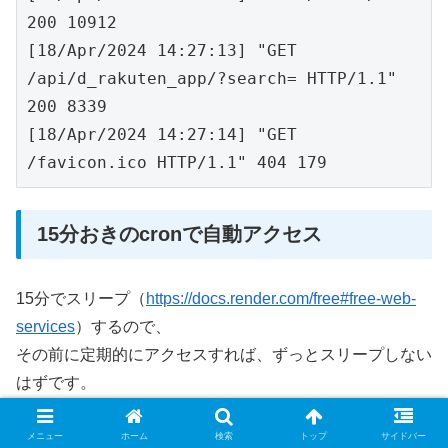
200 10912

[18/Apr/2024 14:27:13] "GET 
/api/d_rakuten_app/?search= HTTP/1.1" 
200 8339

[18/Apr/2024 14:27:14] "GET 
/favicon.ico HTTP/1.1" 404 179
15分おきのcronで自動アクセス
15分でスリープ（
https://docs.render.com/free#free-web-
services
）するので、
その前に定期的にアクセスすれば、ずっとスリープしない
はずです。
なので毎時00、15、30、45分に定期的にアクセスしてみ
ます。
←2025/9/6～停止しました。
メニュー
ホーム
検索
トップ
サイドバー