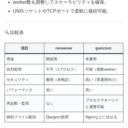
worker数を調整してスケーラビリティを確保。
UNIXソケットやTCPポートで柔軟に接続可能。
🔍 比較表
項目
runserver
gunicorn
用途
開発用
本番用
並列処理
不可（1プロセス）
可能（複数worker）
セキュリティ
脆弱（未検証）
高い（実運用向け）
パフォーマンス
低い
高い
プロセスマネージャ
再起動・監視
なし
と連携可能
静的ファイル配信
Djangoが処理
Nginxなどに任せる