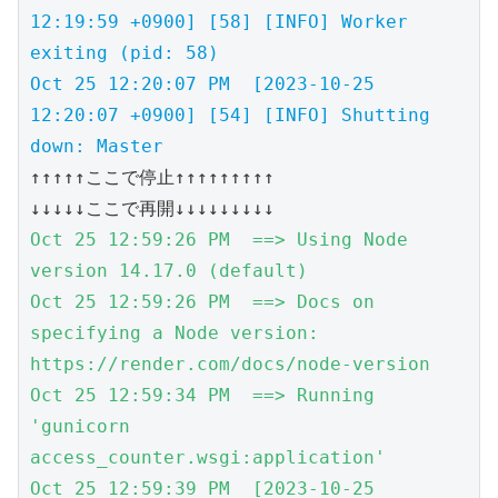
12:19:59 +0900] [58] [INFO] Worker 
exiting (pid: 58)
Oct 25 12:20:07 PM  [2023-10-25 
12:20:07 +0900] [54] [INFO] Shutting 
down: Master
↑↑↑↑↑ここで停止↑↑↑↑↑↑↑↑↑

↓↓↓↓↓ここで再開↓↓↓↓↓↓↓↓↓
Oct 25 12:59:26 PM  ==> Using Node 
version 14.17.0 (default)

Oct 25 12:59:26 PM  ==> Docs on 
specifying a Node version: 
https://render.com/docs/node-version

Oct 25 12:59:34 PM  ==> Running 
'gunicorn 
access_counter.wsgi:application'

Oct 25 12:59:39 PM  [2023-10-25 