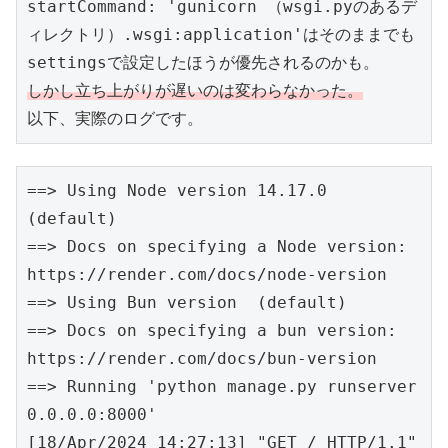
startCommand: 'gunicorn （wsgi.pyのあるデ
ィレクトリ）.wsgi:application'はそのままでも

しかし立ち上がりが遅いのは変わらなかった。
以下、実際のログです。
==> Using Node version 14.17.0 
(default)

==> Docs on specifying a Node version: 
https://render.com/docs/node-version

==> Using Bun version  (default)

==> Docs on specifying a bun version: 
https://render.com/docs/bun-version

==> Running 'python manage.py runserver 
0.0.0.0:8000'

[18/Apr/2024 14:27:13] "GET / HTTP/1.1" 