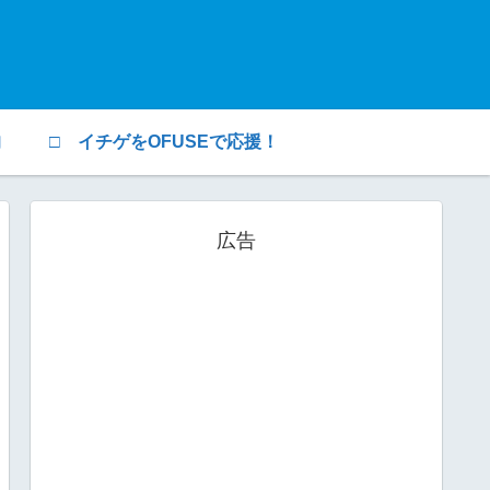
均
□ イチゲをOFUSEで応援！
広告