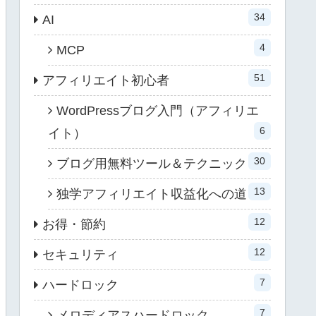
34
AI
4
MCP
51
アフィリエイト初心者
WordPressブログ入門（アフィリエ
6
イト）
30
ブログ用無料ツール＆テクニック
13
独学アフィリエイト収益化への道
12
お得・節約
12
セキュリティ
7
ハードロック
7
メロディアスハードロック