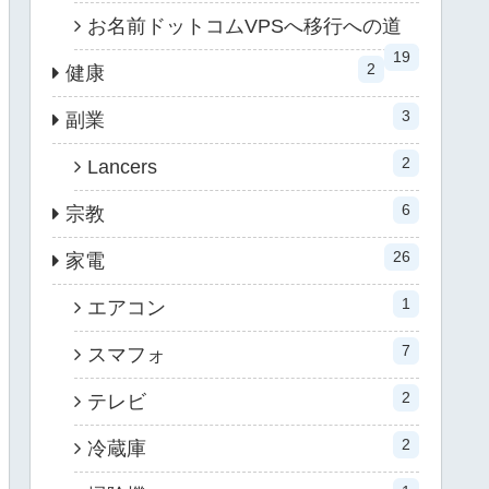
お名前ドットコムVPSへ移行への道
19
2
健康
3
副業
2
Lancers
6
宗教
26
家電
1
エアコン
7
スマフォ
2
テレビ
2
冷蔵庫