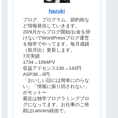
hazuki
ブログ、プログラム、節約術な
ど情報発信していきます。
20/9月からブログ開始/お金を掛
けないでWordPressブログ運営
を独学でやってます。毎月成績
（前月比）更新します。
7月実績
1734→1064PV
収益アドセンス236→143円
ASP38→9円
「おいしい話には簡単にのらな
い」「情報に振り回されない」
がモットー
最近は独学プログラミングブロ
グになってます。お仕事のご依
頼はLancers経由で。