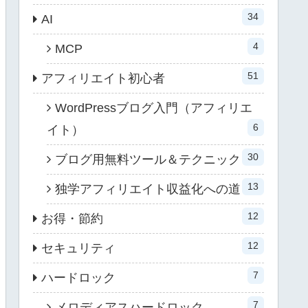
34
AI
4
MCP
51
アフィリエイト初心者
WordPressブログ入門（アフィリエ
6
イト）
30
ブログ用無料ツール＆テクニック
13
独学アフィリエイト収益化への道
12
お得・節約
12
セキュリティ
7
ハードロック
7
メロディアスハードロック