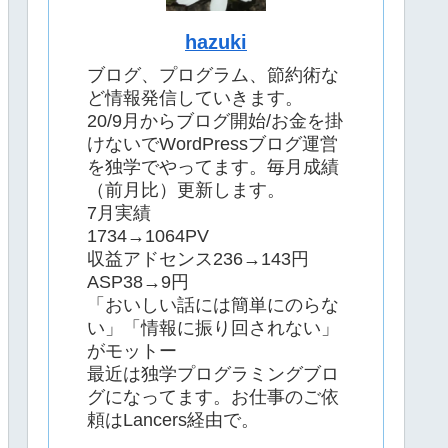
hazuki
ブログ、プログラム、節約術な
ど情報発信していきます。
20/9月からブログ開始/お金を掛
けないでWordPressブログ運営
を独学でやってます。毎月成績
（前月比）更新します。
7月実績
1734→1064PV
収益アドセンス236→143円
ASP38→9円
「おいしい話には簡単にのらな
い」「情報に振り回されない」
がモットー
最近は独学プログラミングブロ
グになってます。お仕事のご依
頼はLancers経由で。