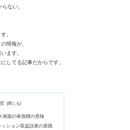
からない。
ます。
トの情報が、
思います。
象にしてる記事だからです。
次
センス画面の各指標の意味
レッション収益誤差の原因