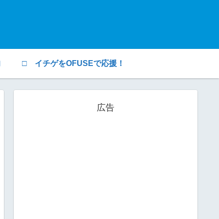
均
□ イチゲをOFUSEで応援！
広告