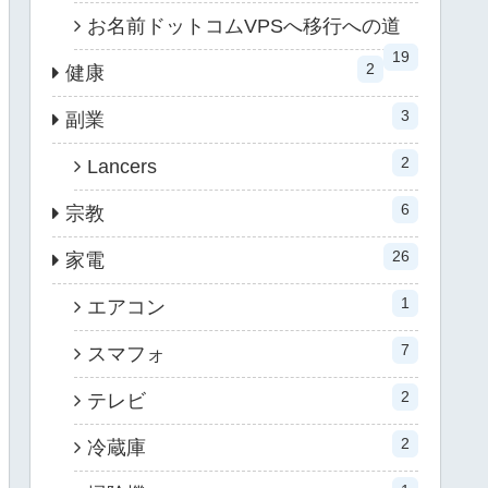
お名前ドットコムVPSへ移行への道
19
2
健康
3
副業
2
Lancers
6
宗教
26
家電
1
エアコン
7
スマフォ
2
テレビ
2
冷蔵庫