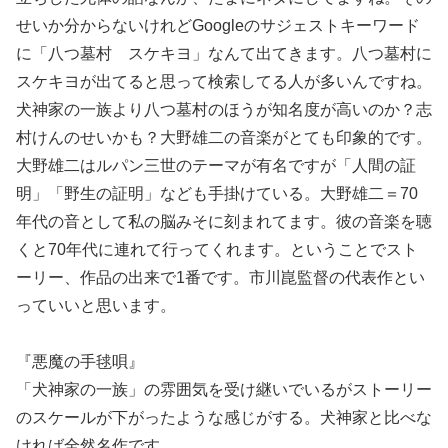
せいか分からないけれどGoogleのサジェストキーワード
に「八つ墓村 スケキヨ」なんて出てきます。八つ墓村に
スケキヨが出てると思って検索してる人が多いんですね。
犬神家の一族より八つ墓村のほうが知名度が高いのか？志
村けんのせいかも？大野雄二の音楽がとても印象的です。
大野雄二はルパン三世のテーマが有名ですが「人間の証
明」「野生の証明」なども手掛けている。大野雄二＝70
年代の音として私の脳みそに刻まれてます。彼の音楽を聴
くと70年代に連れて行ってくれます。ということでスト
ーリー、作品の出来で1番です。市川崑監督の代表作とい
っていいと思います。
『悪魔の手毬唄』
「犬神家の一族」の雰囲気を受け継いでいるがストーリー
のスケールが下がったような感じがする。犬神家と比べな
ければ全然名作です。