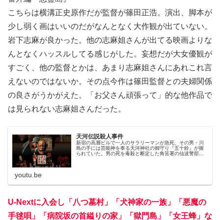
こちらは横溝正史原作だが監督が篠田正浩。演出、脚本が
少し弱く画はいいのだがなんとなく大作観が出ていない。
岩下志麻が良かった。他の志麻姐さんが出てる映画よりな
んとなくハッスルしてる感じがした。妄想だが大女優観が
すごく、他の監督とかは、あまり志麻姐さんにあれこれ言
えないのではないか。その点今作は篠田監督との夫婦関係
の良さがうかがえた。「お父さん頑張って」的な他作品で
は見られない志麻姐さんだった。
天河伝説殺人事件
新宿の高層ビルで一人のサラリーマンが急死、その男・川
島の手には芸能神を奉る天河神社の御守り『五十鈴』が握
られていた。男の死を毒殺と断定した角筈署の仙波警部補
は天川村へ向かった。その天川村に近い吉野の町はずれ
で、都会風の男が駐在から密猟の疑い...
youtu.be
U-Nextに入会し
「八つ墓村」「犬神家の一族」「悪魔の
手毬唄」「病院坂の首縊りの家」「獄門島」「女王蜂」
な