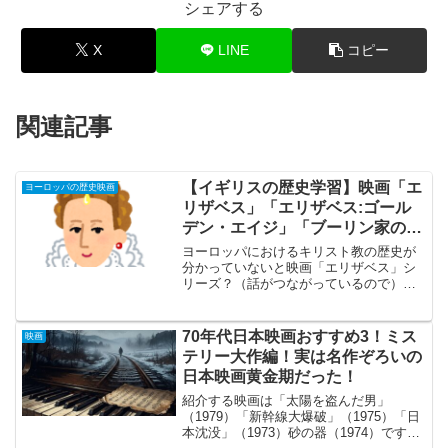
シェアする
X
LINE
コピー
関連記事
【イギリスの歴史学習】映画「エ
ヨーロッパの歴史映画
リザベス」「エリザベス:ゴール
デン・エイジ」「ブーリン家の姉
妹」を見るための前提知識をまと
ヨーロッパにおけるキリスト教の歴史が
めました
分かっていないと映画「エリザベス」シ
リーズ？（話がつながっているので）が
全然、分かりません。ヨーロッパとキリ
スト教の歴史について「エリザベス」シ
リーズ？を見るための前提知識を調べて
70年代日本映画おすすめ3！ミス
映画
まとめました。この3作の...
テリー大作編！実は名作ぞろいの
日本映画黄金期だった！
紹介する映画は「太陽を盗んだ男」
（1979）「新幹線大爆破」（1975）「日
本沈没」（1973）砂の器（1974）です。