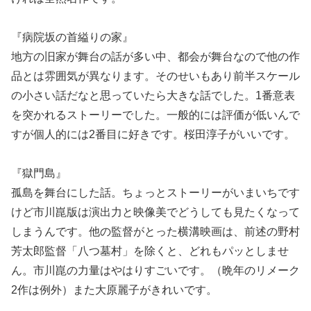
『病院坂の首縊りの家』
地方の旧家が舞台の話が多い中、都会が舞台なので他の作
品とは雰囲気が異なります。そのせいもあり前半スケール
の小さい話だなと思っていたら大きな話でした。1番意表
を突かれるストーリーでした。一般的には評価が低いんで
すが個人的には2番目に好きです。桜田淳子がいいです。
『獄門島』
孤島を舞台にした話。ちょっとストーリーがいまいちです
けど市川崑版は演出力と映像美でどうしても見たくなって
しまうんです。他の監督がとった横溝映画は、前述の野村
芳太郎監督「八つ墓村」を除くと、どれもパッとしませ
ん。市川崑の力量はやはりすごいです。（晩年のリメーク
2作は例外）また大原麗子がきれいです。