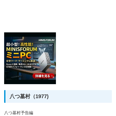
八つ墓村（1977)
八つ墓村予告編