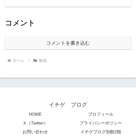
奇想天外な設定で楽しませてくれる。そ
れが70年代映画です。サスペンス大作映
画の面白さは非現実的な出来事の描写が
リアルかど...
コメント
コメントを書き込む
ホーム
映画
イチゲ ブログ
HOME
プロフィール
Ｘ（Twitter）
プライバシーポリシー
お問い合わせ
イチゲブログ別館2階