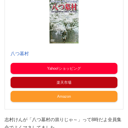
八つ墓村
Yahoo!ショッピング
楽天市場
Amazon
志村けんが「八つ墓村の祟りじゃ～」って8時だよ全員集
合でよくマネしてました。