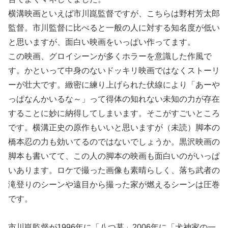
横溝映画といえば市川崑監督ですが、こちらは野村芳太郎
監督。市川監督に比べると一般の人に対する知名度が低い
と思いますが、面白い映画をいっぱい作ってます。
この映画、グロイシーンが多くホラーを意識した作風で
す。かといって中身のないドッキリ映画ではなくストーリ
ーが壮大です。緻密に練り上げられた伏線により「あーや
っぱなんかいるな～」って得体の知れない未知の力が存在
することに妙に納得してしまいます。そこがすごいところ
です。横溝正史の原作もいいと思いますが（未読）脚本の
橋本忍の力も効いてるのではないでしょうか。黒沢映画の
脚本も書いてて、この人の脚本の映画も面白いのがいっぱ
いあります。ロケで撮った画像も素晴らしく、落ち武者の
滝登りのシーンや遠目から撮った家が燃えるシーンは圧巻
です。
市川崑監督が1996年に「八つ墓」2006年に「犬神家の一