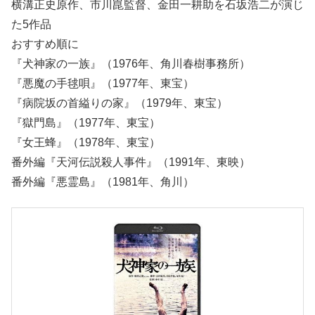
横溝正史原作、市川崑監督、金田一耕助を石坂浩二が演じ
た5作品
おすすめ順に
『犬神家の一族』（1976年、角川春樹事務所）
『悪魔の手毬唄』（1977年、東宝）
『病院坂の首縊りの家』（1979年、東宝）
『獄門島』（1977年、東宝）
『女王蜂』（1978年、東宝）
番外編『天河伝説殺人事件』（1991年、東映）
番外編『悪霊島』（1981年、角川）