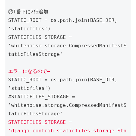
②1番下に2行追加

STATIC_ROOT = os.path.join(BASE_DIR, 
'staticfiles')

STATICFILES_STORAGE = 
'whitenoise.storage.CompressedManifestS
taticFilesStorage'

エラーになるので→
STATIC_ROOT = os.path.join(BASE_DIR, 
'staticfiles')

#STATICFILES_STORAGE = 
'whitenoise.storage.CompressedManifestS
STATICFILES_STORAGE = 
'django.contrib.staticfiles.storage.Sta