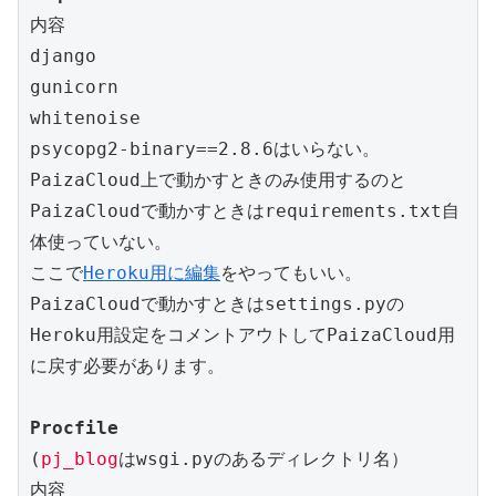
内容

django

gunicorn

whitenoise

psycopg2-binary==2.8.6はいらない。

PaizaCloud上で動かすときのみ使用するのと

PaizaCloudで動かすときはrequirements.txt自
体使っていない。

ここで
Heroku用に編集
をやってもいい。

PaizaCloudで動かすときはsettings.pyの
Heroku用設定をコメントアウトしてPaizaCloud用
に戻す必要があります。

Procfile
(
pj_blog
はwsgi.pyのあるディレクトリ名）

内容
