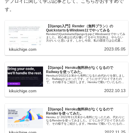
デプロイに関して学ぶ記事として、こちらがおすすめで
す。
【Django入門】Render（無料プラン）の
QuickstartsをWindows11でやってみる
RenderのQuickstarts/DjangoをpipとWindows11でやってみ
ました。初心者は公式が書いてるやり方以外は、やらない
方がいいと思います。しかし今回、私の環境では公式通り
の手順でできないため、ご紹介するような形になって...
2023.05.05
kikuichige.com
【Django】Heroku無料枠がなくなるので
Railwayを使ってみた。
Herokuが2022/11/末から有料になるため代わりを探しまし
た。Railwayがよかったです。どうにかデプロイできたの
で、その様子をご紹介します。Herokuで動いていたものを
動かすことができました。GitHubからだと簡単にできま
す...
2022.10.13
kikuichige.com
【Django】Heroku無料枠がなくなるので
Renderを使ってみた。
Heroku が 2022年11月末から有料になったため、代わりに
なるRenderを使ってみました。どうにかデプロイできたの
で、その様子をご紹介します。Heroku で動いていたものを
Render で動かすことができましたが、Railwa...
2022.11.25
kikuichige.com