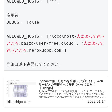
ALLOWED_HOSTS = ["*"]

変更後

DEBUG = False

ALLOWED_HOSTS = ['localhost-
人によって違う
ところ
.paiza-user-free.cloud', '
人によって
違うところ
.herokuapp.com']

詳細は以下参照してください。
Pythonで作ったものを公開（デプロイ）、Web
サービスの基礎すべて無料でやってみた！
【Django】
PythonでWebサービスを作り無料サーバーにアップすると
ころまで紹介します。パソコンにインストすることなく無
料のWEBサービスのみ使用大手でよくある無料だけどクレ
ジットカード登録しないとアカウントができないとかもな
2022.01.14
kikuichige.com
い。Django（We...