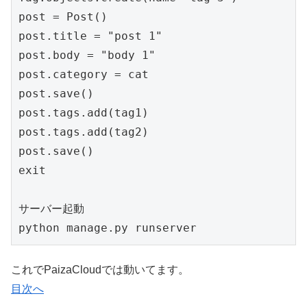
post = Post()

post.title = "post 1"

post.body = "body 1"

post.category = cat

post.save()

post.tags.add(tag1)

post.tags.add(tag2)

post.save()

exit

サーバー起動

python manage.py runserver
これでPaizaCloudでは動いてます。
目次へ