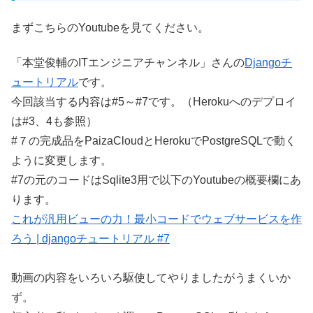
まずこちらのYoutubeを見てください。
「本堂俊輔のITエンジニアチャンネル」さんの
Djangoチ
ュートリアル
です。
今回該当する内容は#5～#7です。（Herokuへのデプロイ
は#3、4も参照）
#７の完成品をPaizaCloudとHerokuでPostgreSQLで動く
ように変更します。
#7の元のコードはSqlite3用で以下のYoutubeの概要欄にあ
ります。
これが汎用ビューの力！最小コードでウェブサービスを作
ろう | djangoチュートリアル #7
動画の内容をいろいろ駆使してやりましたがうまくいか
ず。