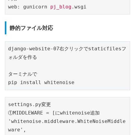
web: gunicorn 
pj_blog
.wsgi
静的ファイル対応
django-website-07右クリックでstaticfilesフ
ォルダを作る

ターミナルで

pip install whitenoise
settings.py変更

①MIDDLEWARE = [にwhitenoise追加

'whitenoise.middleware.WhiteNoiseMiddle
ware',
