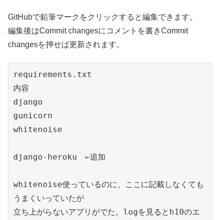
GitHubで鉛筆マークをクリックすると編集できます。
編集後はCommit changesにコメントを書きCommit
changesを押せば更新されます。
requirements.txt

内容

django

gunicorn

whitenoise

django-heroku　←追加

whitenoise使っているのに、ここに記載しなくても
うまくいっていたが

立ち上がらないアプリがでた。logを見るとh10のエ