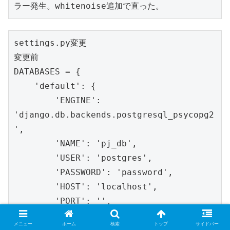
ラー発生。whitenoise追加で直った。
settings.py変更

変更前

DATABASES = {

    'default': {

        'ENGINE': 
'django.db.backends.postgresql_psycopg2
',

        'NAME': 'pj_db',

        'USER': 'postgres',

        'PASSWORD': 'password',

        'HOST': 'localhost',

        'PORT': '',

    }

メニュー
ホーム
検索
トップ
サイドバー
}
