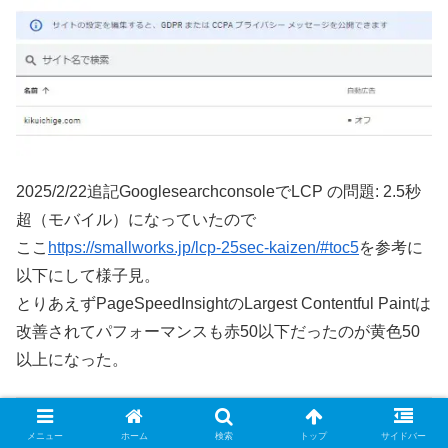
2025/2/22追記GooglesearchconsoleでLCP の問題: 2.5秒
超（モバイル）になっていたので
ここ
https://smallworks.jp/lcp-25sec-kaizen/#toc5
を参考に
以下にして様子見。
とりあえずPageSpeedInsightのLargest Contentful Paintは
改善されてパフォーマンスも赤50以下だったのが黄色50
以上になった。
adsbygoogle.js

メニュー
ホーム
検索
トップ
サイドバー