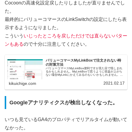
Cocoonの高速化設定戻したりしましたが直りませんでし
た。
最終的にバリューコマースのLinkSwitchの設定にしたら表
示するようになりました。
こういう
いじったところを戻しただけでは直らないパター
ンもある
ので十分に注意してください。
バリューコマースMyLinkBoxで注文されない時
の対策方法
バリューコマースMyLinkBox便利ですが見た目で怪しまれ
るかもしれません。MyLinkBoxで思うように収益が上がら
ない場合MyLinkにかえてみるのもいいかもしれません。私
も2か月間注文0だったんですが、これをしたらすぐに注文
とれまし...
2021.02.17
kikuichige.com
Googleアナリティクスが検出しなくなった。
いつも見ているGA4のプロパティでリアルタイムが動いて
なかった。