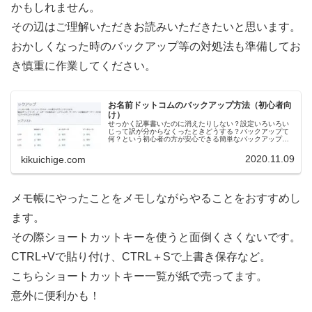
かもしれません。
その辺はご理解いただきお読みいただきたいと思います。
おかしくなった時のバックアップ等の対処法も準備してお
き慎重に作業してください。
お名前ドットコムのバックアップ方法（初心者向
け）
せっかく記事書いたのに消えたりしない？設定いろいろい
じって訳が分からなくったときどうする？バックアップて
何？という初心者の方が安心できる簡単なバックアップ方
法についての記事です。特にお名前.comでレンタルサーバ
ー借りてる初心者向けです。移...
2020.11.09
kikuichige.com
メモ帳にやったことをメモしながらやることをおすすめし
ます。
その際ショートカットキーを使うと面倒くさくないです。
CTRL+Vで貼り付け、CTRL＋Sで上書き保存など。
こちらショートカットキー一覧が紙で売ってます。
意外に便利かも！