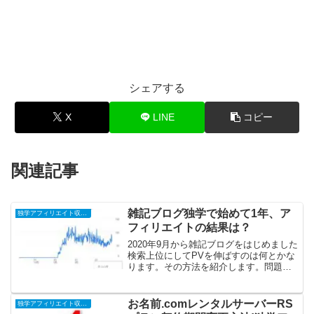
シェアする
X
LINE
コピー
関連記事
雑記ブログ独学で始めて1年、ア
独学アフィリエイト収益化への道
フィリエイトの結果は？
2020年9月から雑記ブログをはじめました
検索上位にしてPVを伸ばすのは何とかな
ります。その方法を紹介します。問題は
成果につなげる点です。ここはうまくい
ってませんが何が問題かは分かりまし
た。1年経過後のアフィリエイトの成績
お名前.comレンタルサーバーRS
独学アフィリエイト収益化への道
は？収益合計 11...