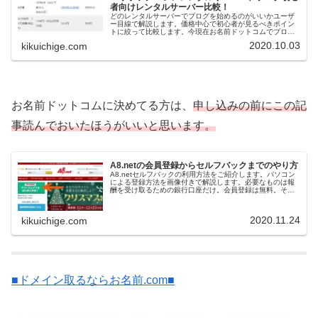
者向けレンタルサーバー比較！
どのレンタルサーバーでブログを始めるのがいいかユーザ
ー目線で解説します。価格中心で初心者が見るべきポイン
トに絞って比較します。今現在お名前ドットコムでブログ
を2020/9から始めました。もしこれから始めるなら、どれ
2020.10.03
kikuichige.com
がいいか考えて書きました。...
お名前ドットコムに決めてる方は、
申し込みの前にこの記
事読んでおいたほうがいいと思います。
A8.netの会員登録からセルフバックまでのやり方
A8.netセルフバックの利用方法をご紹介します。パソコン
による登録方法を画像付きで解説します。必要なものは報
酬を受け取るための銀行口座だけ。会員登録は無料。その
後も会費とかは掛かりません。パソコン、スマフォどちら
でもできます。A8.net...
2020.11.24
kikuichige.com
■ドメイン取るならお名前.com■