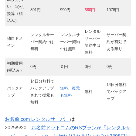
い 1か月
891円
990円
66
0円
1078円
換算（税
込み）
レンタル
レンタルサー
レンタルサ
サーバー契
独自ドメ
サーバー
バー契約中は
ーバー契約
約が有効で
イン
契約中は
無料
中は無料
ある限り
無料
初期費用
0円
０円
0円
0円
(税込み）
14日分無料で
14日分無料
バックア
バックアップ
無料、復元
無料
でバックア
ップ
されて復元も
も無料
ップ
無料
お名前.com レンタルサーバー
は
2025/5/20
お名前ドットコムのRSプランが「レンタルサ