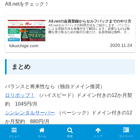
A8.netをチェック！
A8.netの会員登録からセルフバックまでのやり方
A8.netセルフバックの利用方法をご紹介します。パソコン
による登録方法を画像付きで解説します。必要なものは報
酬を受け取るための銀行口座だけ。会員登録は無料。その
後も会費とかは掛かりません。パソコン、スマフォどちら
でもできます。A8.net…
2020.11.24
kikuichige.com
まとめ
バランスと将来性なら（独自ドメイン推奨）
ロリポップ！
（ハイスピード）ドメイン付きの12か月契
約 1045円/月
シンレンタルサーバー
（ベーシック）ドメイン付きの12
か月契約 880円/月
とにかく値段が安いほうがいい場合は
メニュー
ホーム
検索
トップ
サイドバー