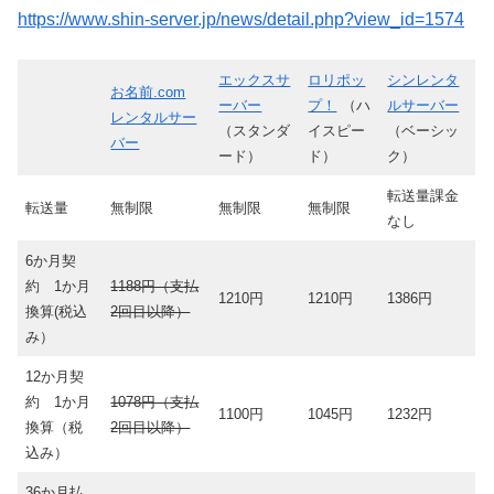
https://www.shin-server.jp/news/detail.php?view_id=1574
エックスサ
ロリポッ
シンレンタ
お名前.com
ーバー
プ！
（ハ
ルサーバー
レンタルサー
（スタンダ
イスピー
（ベーシッ
バー
ード）
ド）
ク）
転送量課金
転送量
無制限
無制限
無制限
なし
6か月契
約 1か月
1188円（支払
1210円
1210円
1386円
換算(税込
2回目以降）
み）
12か月契
約 1か月
1078円（支払
1100円
1045円
1232円
換算（税
2回目以降）
込み）
36か月払