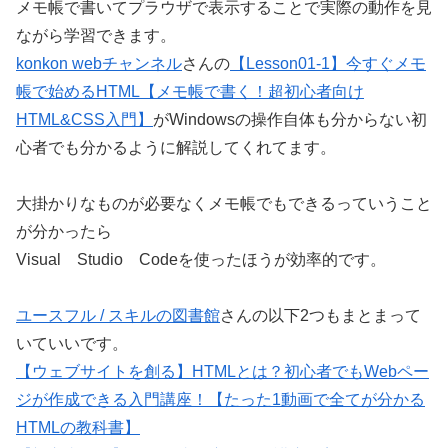
メモ帳で書いてプラウザで表示することで実際の動作を見
ながら学習できます。
konkon webチャンネル
さんの
【Lesson01-1】今すぐメモ
帳で始めるHTML【メモ帳で書く！超初心者向け
HTML&CSS入門】
がWindowsの操作自体も分からない初
心者でも分かるように解説してくれてます。
大掛かりなものが必要なくメモ帳でもできるっていうこと
が分かったら
Visual Studio Codeを使ったほうが効率的です。
ユースフル / スキルの図書館
さんの以下2つもまとまって
いていいです。
【ウェブサイトを創る】HTMLとは？初心者でもWebペー
ジが作成できる入門講座！【たった1動画で全てが分かる
HTMLの教科書】