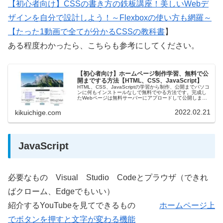
【初心者向け】CSSの書き方の鉄板講座！美しいWebデ
ザインを自分で設計しよう！～Flexboxの使い方も網羅～
【たった1動画で全てが分かるCSSの教科書
】
ある程度わかったら、こちらも参考にしてください。
【初心者向け】ホームページ制作学習、無料で公
開までする方法【HTML、CSS、JavaScript】
HTML、CSS、JavaScriptの学習から制作、公開までパソコ
ンに何もインストールなしで無料でやる方法です。完成し
たWebページは無料サーバーにアプロードして公開しま
す。その方法もご紹介します。完成品イチゲのポートフォ
リオポートフォリ…
2022.02.21
kikuichige.com
JavaScript
必要なもの Visual Studio Codeとプラウザ（できれ
ばクローム、Edgeでもいい）
紹介するYouTubeを見てできるもの
ホームページ上
でボタンを押すと文字が変わる機能