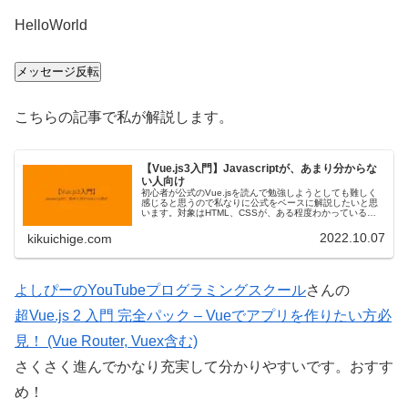
HelloWorld
メッセージ反転
こちらの記事で私が解説します。
【Vue.js3入門】Javascriptが、あまり分からな
い人向け
初心者が公式のVue.jsを読んで勉強しようとしても難しく
感じると思うので私なりに公式をベースに解説したいと思
います。対象はHTML、CSSが、ある程度わかっている方
Javascriptは分からなくてもいけるかもしれません。公式が
分かりづら…
2022.10.07
kikuichige.com
よしぴーのYouTubeプログラミングスクール
さんの
超Vue.js 2 入門 完全パック – Vueでアプリを作りたい方必
見！ (Vue Router, Vuex含む)
さくさく進んでかなり充実して分かりやすいです。おすす
め！