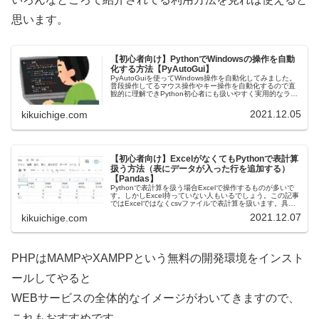
思います。
【初心者向け】PythonでWindowsの操作を自動
化する方法【PyAutoGui】
PyAutoGuiを使ってWindows操作を自動化してみました。
普段操作してるマウス操作やキー操作を自動化するので直
観的に理解できPython初心者にも扱いやすく実用的なライ
ブラリです。数個の命令の使い方が分かれば、いろんなこ
とが自動化で…
2021.12.05
kikuichige.com
【初心者向け】ExcelがなくてもPythonで表計算
扱う方法（表にデータが入った行を追加する）
【Pandas】
Pythonで表計算を扱う場合Excelで操作するものが多いで
す。しかしExcel持っていない人もいるでしょう。この記事
ではExcelではなくcsvファイルで表計算を扱います。具体
的にはデータの入ったリスト（1次元配列）を作り１行ずつ
2021.12.07
kikuichige.com
追加し…
PHPはMAMPやXAMPPという無料の開発環境をインスト
ールしてやると
WEBサービスの全体的なイメージがわいてきますので、
これもおすすめです。