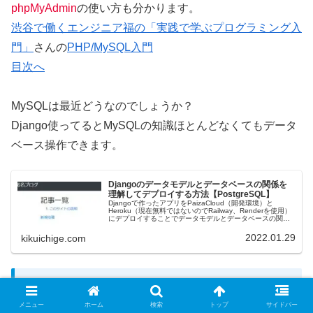
phpMyAdmin
の使い方も分かります。
渋谷で働くエンジニア福の「実践で学ぶプログラミング入
門」
さんの
PHP/MySQL入門
目次へ
MySQLは最近どうなのでしょうか？
Django使ってるとMySQLの知識ほとんどなくてもデータ
ベース操作できます。
Djangoのデータモデルとデータベースの関係を
理解してデプロイする方法【PostgreSQL】
Djangoで作ったアプリをPaizaCloud（開発環境）と
Heroku（現在無料ではないのでRailway、Renderを使用）
にデプロイすることでデータモデルとデータベースの関係
の理解を深めることができます。使用するデータベースは
Po…
2022.01.29
kikuichige.com
Ruby
メニュー
ホーム
検索
トップ
サイドバー