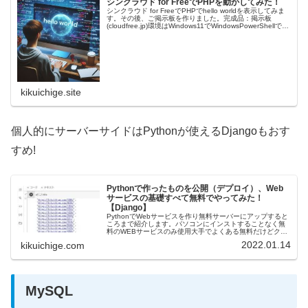
シンクラウド for FreeでPHPを動かしてみた！
シンクラウド for FreeでPHPでhello worldを表示してみま
す。その後、ご掲示板を作りました。完成品：掲示板
(cloudfree.jp)環境はWindows11でWindowsPowerShellで
SSH接続して内蔵してる…
kikuichige.site
個人的にサーバーサイドはPythonが使えるDjangoもおす
すめ!
Pythonで作ったものを公開（デプロイ）、Web
サービスの基礎すべて無料でやってみた！
【Django】
PythonでWebサービスを作り無料サーバーにアップすると
ころまで紹介します。パソコンにインストすることなく無
料のWEBサービスのみ使用大手でよくある無料だけどクレ
ジットカード登録しないとアカウントができないとかもな
2022.01.14
kikuichige.com
い。Django（We…
MySQL