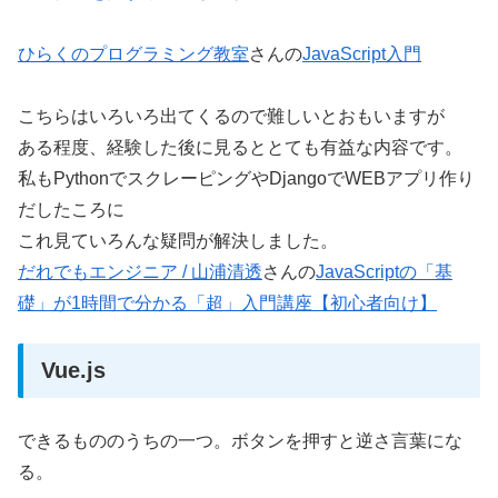
ひらくのプログラミング教室
さんの
JavaScript入門
こちらはいろいろ出てくるので難しいとおもいますが
ある程度、経験した後に見るととても有益な内容です。
私もPythonでスクレーピングやDjangoでWEBアプリ作り
だしたころに
これ見ていろんな疑問が解決しました。
だれでもエンジニア / 山浦清透
さんの
JavaScriptの「基
礎」が1時間で分かる「超」入門講座【初心者向け】
Vue.js
できるもののうちの一つ。ボタンを押すと逆さ言葉にな
る。