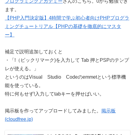
プログラミングアカデミー
さんのこちら。0から勉強でき
ます。
【PHP入門決定版】4時間で学ぶ初心者向けPHPプログラ
ミングチュートリアル【PHPの基礎を徹底的にマスタ
ー】
補足で説明追加しておくと
・「!（ビックリマーク)を入力して Tab 押とPSPのテンプ
レが使える。」
というのはVisual Studio Codeのemmetという標準機
能を使っている。
特に何もせず!入力してtabキーを押せばいい。
掲示板を作ってアップロードしてみました。
掲示板
(cloudfree.jp)