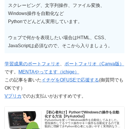
スクレーピング、文字列操作、ファイル変換、
Windows操作を自動化など
Pythonでどんどん実用しています。
ウェブで何かを表現したい場合はHTML、CSS、
JavaScriptは必須なので、そこから入りましょう。
学習成果のポートフォリオ
、
ポートフォリオ（Canva版）
です。
MENTAやってます（ichige）
この記事を書いた
イチゲをOFUSEで応援する
(御質問でも
OKです）
Vプリカ
でのお支払いがおすすめです。
【初心者向け】PythonでWindowsの操作を自動
化する方法【PyAutoGui】
PyAutoGuiを使ってWindows操作を自動化してみました。
普段操作してるマウス操作やキー操作を自動化するので直
観的に理解できPython初心者にも扱いやすく実用的なライ