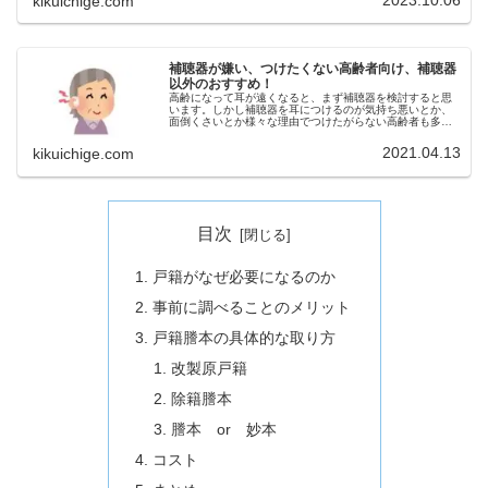
2023.10.06
kikuichige.com
補聴器が嫌い、つけたくない高齢者向け、補聴器
以外のおすすめ！
高齢になって耳が遠くなると、まず補聴器を検討すると思
います。しかし補聴器を耳につけるのが気持ち悪いとか、
面倒くさいとか様々な理由でつけたがらない高齢者も多い
と思います。高額の補聴器を親にプレゼントしたけど、ま
ったく使ってくれないってこともあ...
2021.04.13
kikuichige.com
目次
戸籍がなぜ必要になるのか
事前に調べることのメリット
戸籍謄本の具体的な取り方
改製原戸籍
除籍謄本
謄本 or 妙本
コスト