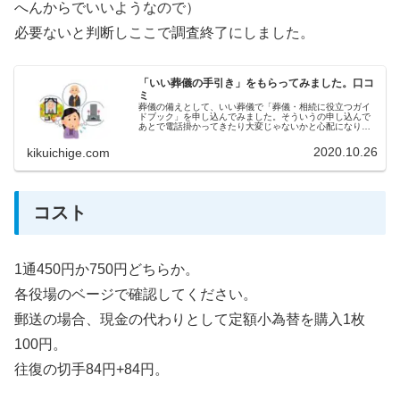
へんからでいいようなので）
必要ないと判断しここで調査終了にしました。
「いい葬儀の手引き」をもらってみました。口コ
ミ
葬儀の備えとして、いい葬儀で「葬儀・相続に役立つガイ
ドブック」を申し込んでみました。そういうの申し込んで
あとで電話掛かってきたり大変じゃないかと心配になりま
す。実際に申し込んで見ましたので、どうだったがご紹介
します。いい葬儀とは東証一部上場...
2020.10.26
kikuichige.com
コスト
1通450円か750円どちらか。
各役場のベージで確認してください。
郵送の場合、現金の代わりとして定額小為替を購入1枚
100円。
往復の切手84円+84円。