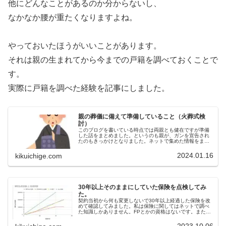
他にどんなことがあるのか分からないし、
なかなか腰が重たくなりますよね。
やっておいたほうがいいことがあります。
それは親の生まれてから今までの戸籍を調べておくことで
す。
実際に戸籍を調べた経験を記事にしました。
親の葬儀に備えて準備していること（火葬式検
討）
このブログを書いている時点では両親とも健在ですが準備
した話をまとめました。というのも親が、ガンを宣告され
たのもきっかけとなりました。ネットで集めた情報をまと
めました。私は、どの分野も専門家ではないので、あくま
でしろうとの個人的意見です。自分...
2024.01.16
kikuichige.com
30年以上そのままにしていた保険を点検してみ
た。
契約当初から何も変更しないで30年以上経過した保険を改
めて確認してみました。私は保険に関してはネットで調べ
た知識しかありません。FPとかの資格はないです。また保
険会社に問い合わせたわけでもないので、不正確な内容で
思い込みで書いてる部分も多々...