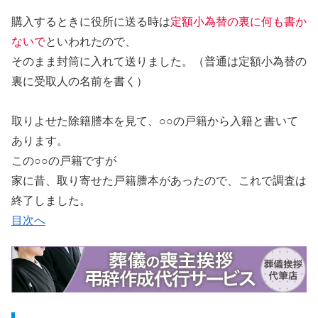
購入するときに役所に送る時は
定額小為替の裏に何も書か
ないで
といわれたので、
そのまま封筒に入れて送りました。（普通は定額小為替の
裏に受取人の名前を書く）
取りよせた除籍謄本を見て、○○の戸籍から入籍と書いて
あります。
この○○の戸籍ですが
家に昔、取り寄せた戸籍謄本があったので、これで調査は
終了しました。
目次へ