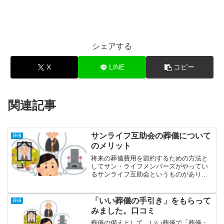
シェアする
X
LINE
コピー
関連記事
サンライフ互助会の葬儀について
葬儀
のメリット
将来の葬儀費用を節約するための方法と
してサン・ライフメンバーズがやってい
るサンライフ互助会というものがありま
す。葬儀に備えてサンライフ互助会に入
った場合、どのようなメリット、デメリ
ットがあるか、ご紹介します。サービス
「いい葬儀の手引き」をもらって
葬儀
エリアは東京都、神奈川県...
みました。口コミ
葬儀の備えとして、いい葬儀で「葬儀・