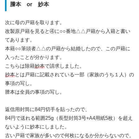
謄本 or 妙本
次に母の戸籍を取ります。
改製原戸籍を見ると④に○○番地△△戸籍から入籍と書い
てあります。
本籍○○筆頭者△△の戸籍から結婚したので、この戸籍に
入ったことが分かります。
こちらは除籍
妙本
で請求しました。
抄本
とは戸籍に記載されている一部（家族のうち１人）の
事項の写し。
謄本は全員の事項の写し。
返信用封筒に84円切手を貼ったので、
84円で送れる範囲25g（長型封筒3号+A4用紙5枚）を超え
ないように妙本にしました。
古い戸籍で家族が多いので何枚になるか分からないので。