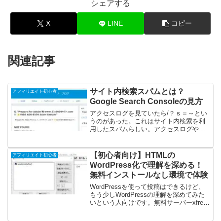
シェアする
X
LINE
コピー
関連記事
サイト内検索スパムとは？
アフィリエイト初心者
Google Search Consoleの見方
アクセスログを見ていたら/？ｓ＝～とい
うのがあった。これはサイト内検索を利
用したスパムらしい。アクセスログや
Google Search Console、ブラウザの検証
ツールを使って多角的に調べてみた。ま
たGoogle Search Cons...
【初心者向け】HTMLの
アフィリエイト初心者
WordPress化で理解を深める！
無料インストールなし環境で体験
WordPressを使って投稿はできるけど、
もう少しWordPressの理解を深めてみた
いという人向けです。無料サーバーxfree
のWordPressを使って簡単に体験できま
す。xfreeは2025年7月31日で終了したの