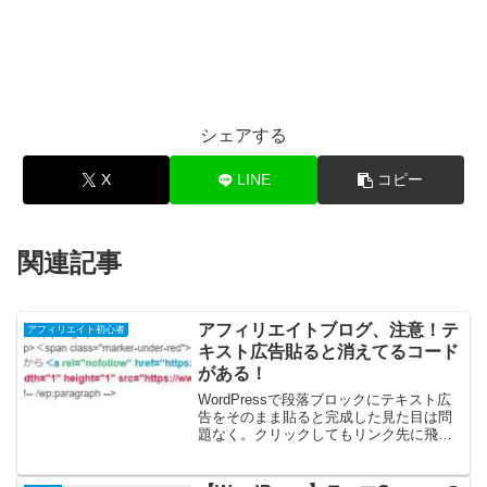
シェアする
X
LINE
コピー
関連記事
アフィリエイトブログ、注意！テ
アフィリエイト初心者
キスト広告貼ると消えてるコード
がある！
WordPressで段落ブロックにテキスト広
告をそのまま貼ると完成した見た目は問
題なく。クリックしてもリンク先に飛び
ます。しかし貼り付けた広告コードの一
部が消えています。確認したのは
WordPressバージョン 5.7.22024/5/17...