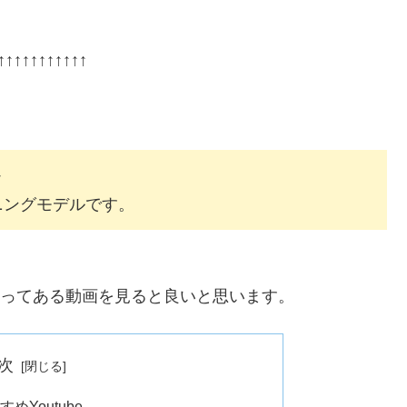
↑↑↑↑↑↑↑↑↑↑
か
ーニングモデルです。
、
ってある動画を見ると良いと思います。
次
すめYoutube