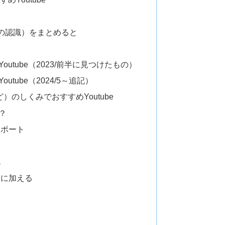
の認識）をまとめると
outube（2023/前半に見つけたもの）
utube（2024/5～追記）
onなど）のしくみでおすすめYoutube
？
ンポート
成
像に加える