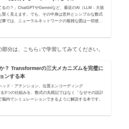
の？」ChatGPTやGeminiなど、最近のAI（LLM：大規
も賢く見えます。でも、その中身は意外とシンプルな数式
記事では、ニューラルネットワークの複雑な図は一切使わ
その部分は、こちら↓で学習してみてください。
？ Transformerの三大メカニズムを完璧に
ョンする本
n、マルチヘッド・アテンション、位置エンコーディング
rを支える3つの仕組みを、数式の丸暗記ではなく「なぜその設計
で脳内でシミュレーションできるように解説する本です。