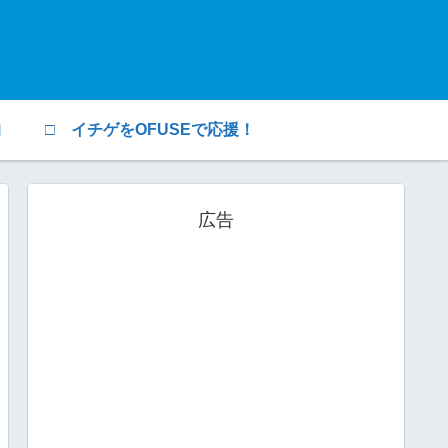
均
□ イチゲをOFUSEで応援！
広告