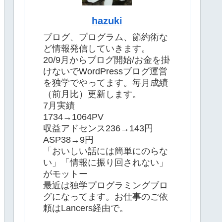
hazuki
ブログ、プログラム、節約術な
ど情報発信していきます。
20/9月からブログ開始/お金を掛
けないでWordPressブログ運営
を独学でやってます。毎月成績
（前月比）更新します。
7月実績
1734→1064PV
収益アドセンス236→143円
ASP38→9円
「おいしい話には簡単にのらな
い」「情報に振り回されない」
がモットー
最近は独学プログラミングブロ
グになってます。お仕事のご依
頼はLancers経由で。