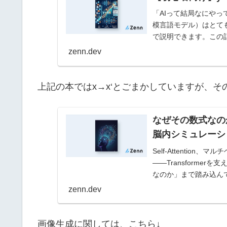
「AIって結局なにやってる
模言語モデル）はとて
で説明できます。この
ず、中…
zenn.dev
上記の本ではx→x‘とごまかしていますが、
なぜその数式なのか
脳内シミュレーシ
Self-Attentio
――Transforme
なのか」まで踏み込ん
zenn.dev
画像生成に関しては、こちら↓