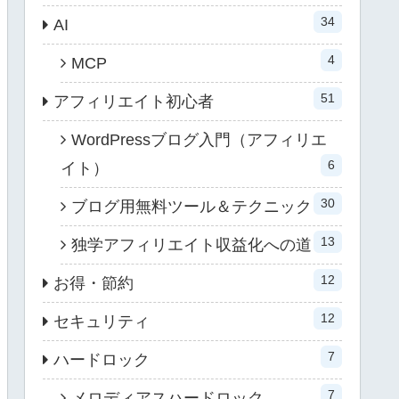
34
AI
4
MCP
51
アフィリエイト初心者
WordPressブログ入門（アフィリエ
6
イト）
30
ブログ用無料ツール＆テクニック
13
独学アフィリエイト収益化への道
12
お得・節約
12
セキュリティ
7
ハードロック
7
メロディアスハードロック