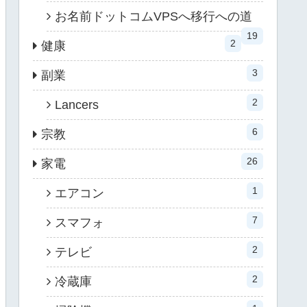
お名前ドットコムVPSへ移行への道
19
2
健康
3
副業
2
Lancers
6
宗教
26
家電
1
エアコン
7
スマフォ
2
テレビ
2
冷蔵庫