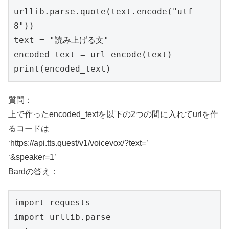
urllib.parse.quote(text.encode("utf-
8"))

text = "読み上げる文"

encoded_text = url_encode(text)

print(encoded_text)
質問：
上で作ったencoded_textを以下の2つの間に入れてurlを作
るコードは
‘https://api.tts.quest/v1/voicevox/?text=’
‘&speaker=1’
Bardの答え：
import requests

import urllib.parse
