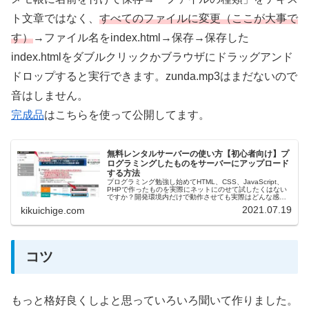
ト文章ではなく、
すべてのファイルに変更（ここが大事で
す）
→ファイル名をindex.html→保存→保存した
index.htmlをダブルクリックかブラウザにドラッグアンド
ドロップすると実行できます。zunda.mp3はまだないので
音はしません。
完成品
はこちらを使って公開してます。
無料レンタルサーバーの使い方【初心者向け】プ
ログラミングしたものをサーバーにアップロード
する方法
プログラミング勉強し始めてHTML、CSS、JavaScript、
PHPで作ったものを実際にネットにのせて試したくはない
ですか？開発環境内だけで動作させても実際はどんな感じ
になるのか？サーバーにアップロードしてみましょう。無
2021.07.19
kikuichige.com
料でできます。勉…
コツ
もっと格好良くしよと思っていろいろ聞いて作りました。