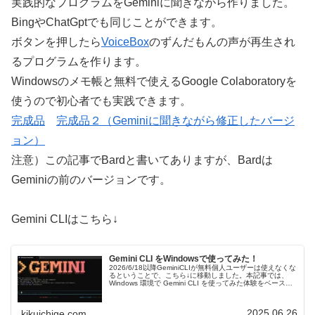
実践的なプログラムをGeminiに聞きながら作りました。
BingやChatGptでも同じことができます。
ボタンを押したら
VoiceBox
のずんだもんの声が再生され
るプログラムを作ります。
Windowsのメモ帳と無料で使えるGoogle Colaboratoryを
使うので初心者でも実践できます。
完成品
完成品２（Geminiに聞きながら修正したバージ
ョン）
注意）この記事でBardと書いてありますが、Bardは
Geminiの前のバージョンです。
Gemini CLIはこちら↓
Gemini CLI をWindowsで使ってみた！
2026/6/18以降GeminiCLIが無料個人ユーザーは使えなくな
るということで、こちら↓に移動しました。本記事では、
Windows 環境で Gemini CLI を使ってみた体験をベース
に、インストール方法から実行例までを紹介していき…
2025.06.26
kikuichige.com