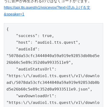
うに音声が再生されるのではなくコードがでます。
https://api.tts.quest/v1/voicevox/?text=読み上げる文
&speaker=1
{

    "success": true,

    "host": "audio1.tts.quest",

    "audioId": 
"5078da53cfc3444040a59a919e92853db0bd5e
26b60c5e89c352d0a9933511e9",

    "audioStatusUrl": 
"https:\/\/audio1.tts.quest\/v1\/downlo
ad\/5078da53cfc3444040a59a919e92853db0b
d5e26b60c5e89c352d0a9933511e9.json",

    "wavDownloadUrl": 
"https:\/\/audio1.tts.quest\/v1\/downlo