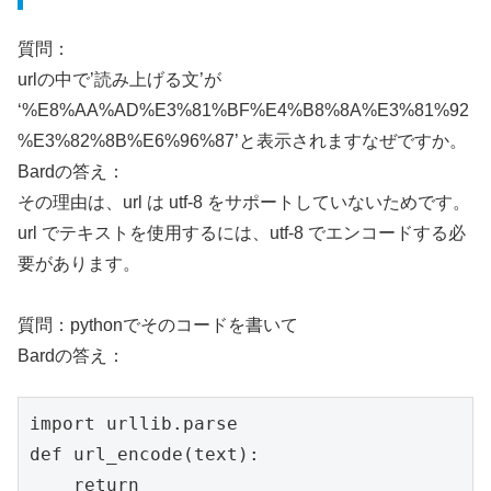
質問：
urlの中で’読み上げる文’が
‘%E8%AA%AD%E3%81%BF%E4%B8%8A%E3%81%92
%E3%82%8B%E6%96%87’と表示されますなぜですか。
Bardの答え：
その理由は、url は utf-8 をサポートしていないためです。
url でテキストを使用するには、utf-8 でエンコードする必
要があります。
質問：pythonでそのコードを書いて
Bardの答え：
import urllib.parse

def url_encode(text):

    return 