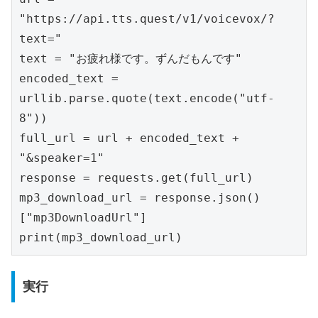
"https://api.tts.quest/v1/voicevox/?
text="

text = "お疲れ様です。ずんだもんです"

encoded_text = 
urllib.parse.quote(text.encode("utf-
8"))

full_url = url + encoded_text + 
"&speaker=1"

response = requests.get(full_url)

mp3_download_url = response.json()
["mp3DownloadUrl"]

print(mp3_download_url)
実行