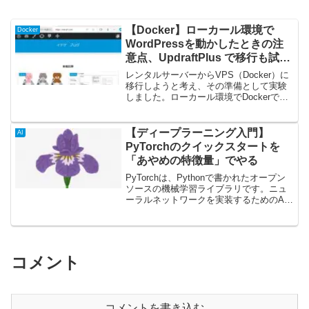
【Docker】ローカール環境で
Docker
WordPressを動かしたときの注
意点、UpdraftPlus で移行も試し
た！
レンタルサーバーからVPS（Docker）に
移行しようと考え、その準備として実験
しました。ローカール環境でDockerで動
かしているWordPressで発生した問題点
と解決策です。以下の環境で実行してい
ます。また、お名前ドットコムのレンタ
【ディープラーニング入門】
AI
ル...
PyTorchのクイックスタートを
「あやめの特徴量」でやる
PyTorchは、Pythonで書かれたオープン
ソースの機械学習ライブラリです。ニュ
ーラルネットワークを実装するためのAPI
を提供し、ニューラルネットワークを簡
単に実装できるように設計されてます。
この記事の目的は2つPyTorchチュート
リ...
コメント
コメントを書き込む