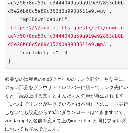
ad\/5078da53cfc3444040a59a919e92853db0b
d5e26b60c5e89c352d0a9933511e9.wav",

    "mp3DownloadUrl": 
"
https:\/\/audio1.tts.quest\/v1\/downlo
ad\/5078da53cfc3444040a59a919e92853db0b
d5e26b60c5e89c352d0a9933511e9.mp3
",

    "canTakeUpTo": 4

}
必要なのは赤色のmp3ファイルのリンク部分。ちなみにこ
の赤い部分をブラウザアドレスバーに貼ってリンク先にい
くと「読み上げる文」とずんだもんの声が再生されます。
（いつまでリンクが生きているかは不明）下のコード実行
しないでも設定からmp3のダウンロードはできますので、
zunda.mp3と名前を変えて上のindex.htmlと同じフォルダ
においても完成できます。