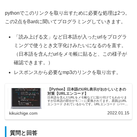
pythonでこのリンクを取り出すために必要な処理は2つ。
この2点をBardに聞いてプログラミングしていきます。
「読み上げる文」など日本語が入ったurlをプログラ
ミングで使うとき文字化けみたいになるのを直す。
（日本語を含んだurlをメモ帳に貼ると、この様子が
確認できます。）
レスポンスから必要なmp3のリンクを取り出す。
【Python】日本語のURL表示がおかしいときの
対策【URLエンコード】
日本語を含んだURLをメモ帳などに貼り付けてもわかりま
すが日本語の部分が％〇～に変換されてます。原因はURL
エンコード されているからです。URLエンコード（パーセ
ントエンコーディング） とは何かの解説とPythonで日本語
表示に直すやり方…
2022.01.15
kikuichige.com
質問と回答