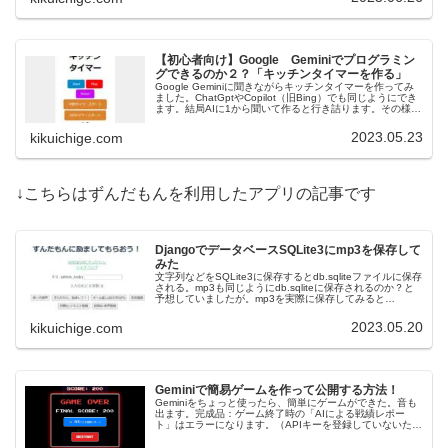
【初心者向け】Google Geminiでプログラミン
グできるのか２？「キッチンタイマーを作る」
Google Geminiに聞きながらキッチンタイマーを作ってみ
ました。ChatGptやCopilot（旧Bing）でも同じようにでき
ます。結局AIに1から聞いて作ると行き詰ります。その様子
と作り上げるためにしたことをご紹介します。同じ質問…
2023.05.23
kikuichige.com
↓こちらはずんだもんを利用したアプリの記事です
DjangoでデータベースSQLite3にmp3を保存して
みた
文字列などをSQLite3に保存するとdb.sqliteファイルに保存
される。mp3も同じようにdb.sqliteに保存されるのか？と
予想していましたが。mp3を実際に保存してみると
manage.pyが置いてあるルートのディレクトリにmp3…
2023.05.20
kikuichige.com
Geminiで簡易ゲームを作って公開する方法！
Geminiをちょっと使ったら、簡単にゲームができた。音も
出ます。完成品：ゲーム終了時の「AIによる戦績レポー
ト」はエラーになります。（APIキーを登録していないた
め）注意：このゲームのようなhtmlアプリで、htmlにAPIキ
ーを書いたも…