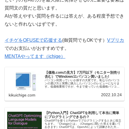
質問文の質だと思います。
AIが答えやすい質問を作るには答えが、ある程度予想でき
ないと作れないはずです。
イチゲをOFUSEで応援する
(御質問でもOKです）
Vプリカ
でのお支払いがおすすめです。
MENTAやってます（ichige）
【価格.comの見方】7万円以下（モニター別売り
含む）でWindows11パソコン買いました!
パソコン何買っていいか探すの大変です。私なりのパソコ
ンの選び方と実際に購入したパソコンのレビューになりま
す。低価格重視ですが、今まで使っていた低価格パソコン
の限界がきたため、その辺のはなしも絡めてご紹介したい
と思います。具体的には価格.co…
2022.10.24
kikuichige.com
【Python入門】ChatGPTを利用して本当に簡単
にプログラミングできるの？
ChatGPTを使うとPythonでプログラミングするときに役立
ちます。「Chatgptとは」（Chatgptに聞いた答えを書いて
おきます）ChatGPTは、OpenAIによって訓練された大規